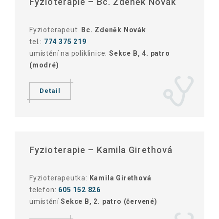
Fyzioterapie – Bc. Zdeněk Novák
Fyzioterapeut:
Bc. Zdeněk Novák
tel.:
774 375 219
umístění na poliklinice:
Sekce B, 4. patro
(modré)
Detail
Fyzioterapie – Kamila Girethová
Fyzioterapeutka:
Kamila Girethová
telefon:
605 152 826
umístění
Sekce B, 2. patro (červené)