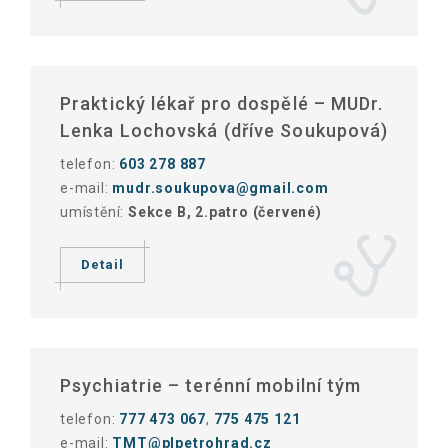
Praktický lékař pro dospělé – MUDr.
Lenka Lochovská (dříve Soukupová)
telefon:
603 278 887
e-mail:
mudr.soukupova@gmail.com
umístění:
Sekce B, 2.patro (červené)
Detail
Psychiatrie – terénní mobilní tým
telefon:
777 473 067
,
775 475 121
e-mail:
TMT@plpetrohrad.cz