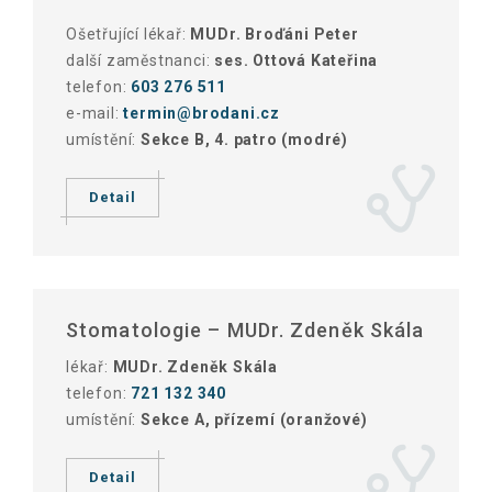
Ošetřující lékař:
MUDr. Broďáni Peter
další zaměstnanci:
ses. Ottová Kateřina
telefon:
603 276 511
e-mail:
termin@brodani.cz
umístění:
Sekce B, 4. patro (modré)
Detail
Stomatologie – MUDr. Zdeněk Skála
lékař:
MUDr. Zdeněk Skála
telefon:
721 132 340
umístění:
Sekce A, přízemí (oranžové)
Detail