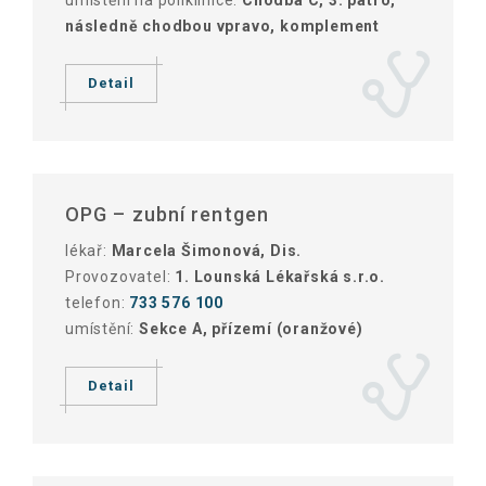
umístění na poliklinice:
Chodba C, 3. patro,
následně chodbou vpravo, komplement
Detail
OPG – zubní rentgen
lékař:
Marcela Šimonová, Dis.
Provozovatel:
1. Lounská Lékařská s.r.o.
telefon:
733 576 100
umístění:
Sekce A, přízemí (oranžové)
Detail