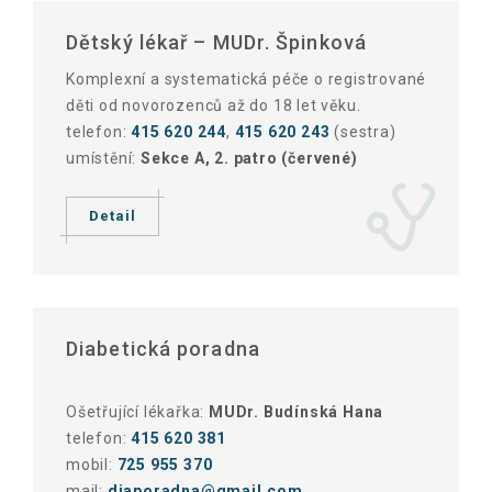
Dětský lékař – MUDr. Špinková
Komplexní a systematická péče o registrované
děti od novorozenců až do 18 let věku.
telefon:
415 620 244
,
415 620 243
(sestra)
umístění:
Sekce A, 2. patro (červené)
Detail
Diabetická poradna
Ošetřující lékařka:
MUDr. Budínská Hana
telefon:
415 620 381
mobil:
725 955 370
mail:
diaporadna@gmail.com