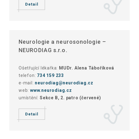
Detail
Neurologie a neurosonologie –
NEURODIAG s.r.o.
Ošetřující lékařka:
MUDr. Alena Táboříková
telefon:
734 159 233
e-mail:
neurodiag@neurodiag.cz
web:
www.neurodiag.cz
umístění:
Sekce B, 2. patro (červené)
Detail