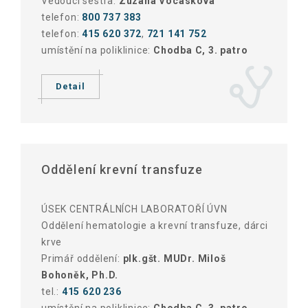
Vedoucí sestra:
Zuzana Vocásková
telefon:
800 737 383
telefon:
415 620 372
,
721 141 752
umístění na poliklinice:
Chodba C, 3. patro
Detail
Oddělení krevní transfuze
ÚSEK CENTRÁLNÍCH LABORATOŘÍ ÚVN
Oddělení hematologie a krevní transfuze, dárci
krve
Primář oddělení:
plk.gšt. MUDr. Miloš
Bohoněk, Ph.D.
tel.:
415 620 236