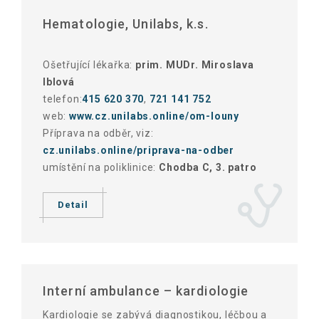
Hematologie, Unilabs, k.s.
Ošetřující lékařka:
prim. MUDr. Miroslava
Iblová
telefon:
415 620 370
,
721 141 752
web:
www.cz.unilabs.online/om-louny
Příprava na odběr, viz:
cz.unilabs.online/priprava-na-odber
umístění na poliklinice:
Chodba C, 3. patro
Detail
Interní ambulance – kardiologie
Kardiologie se zabývá diagnostikou, léčbou a