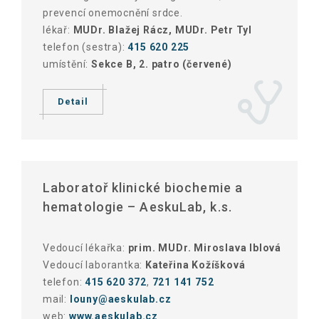
prevencí onemocnění srdce.
lékař:
MUDr. Blažej Rácz, MUDr. Petr Tyl
telefon (sestra):
415 620 225
umístění:
Sekce B, 2. patro (červené)
Detail
Laboratoř klinické biochemie a
hematologie – AeskuLab, k.s.
Vedoucí lékařka:
prim. MUDr. Miroslava Iblová
Vedoucí laborantka:
Kateřina Kožíšková
telefon:
415 620 372
,
721 141 752
mail:
louny@aeskulab.cz
web:
www.aeskulab.cz