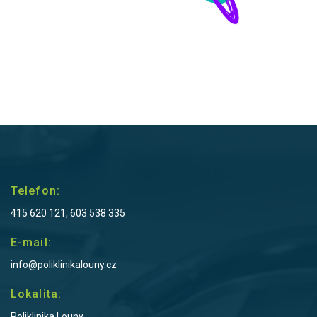
Telefon:
415 620 121, 603 538 335
E-mail:
info@poliklinikalouny.cz
Lokalita:
Poliklinika Louny