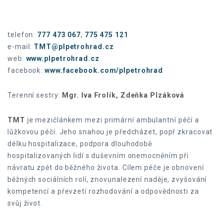
telefon:
777 473 067
,
775 475 121
e-mail:
TMT@plpetrohrad.cz
web:
www.plpetrohrad.cz
facebook:
www.facebook.com/plpetrohrad
Terenní sestry:
Mgr. Iva Frolík, Zdeňka Plzáková
TMT
je mezičlánkem mezi primární ambulantní péčí a
lůžkovou péčí. Jeho snahou je předcházet, popř.zkracovat
délku hospitalizace, podpora dlouhodobě
hospitalizovaných lidí s duševním onemocněním při
návratu zpět do běžného života. Cílem péče je obnovení
běžných sociálních rolí, znovunalezení naděje, zvyšování
kompetencí a převzetí rozhodování a odpovědnosti za
svůj život.