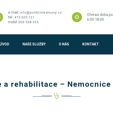
e-mail:
info@poliklinikalouny.cz
Otvírací doba pol
tel.:
415 620 121
6:00-18:00
mobil:
603 538 335
ÚVOD
NAŠE SLUŽBY
O NÁS
KONTAKT
e a rehabilitace – Nemocnic