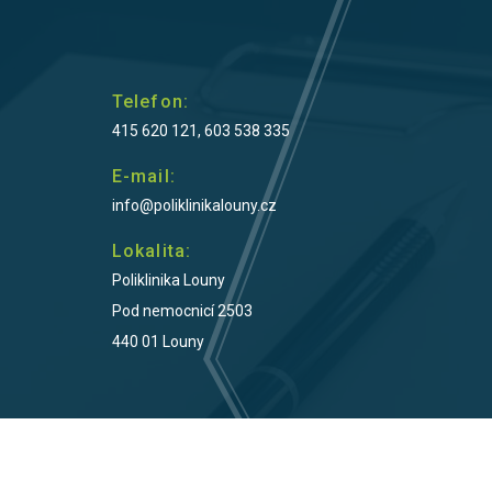
Telefon:
415 620 121, 603 538 335
E-mail:
info@poliklinikalouny.cz
Lokalita:
Poliklinika Louny
Pod nemocnicí 2503
440 01 Louny
Poliklinika Louny 2022